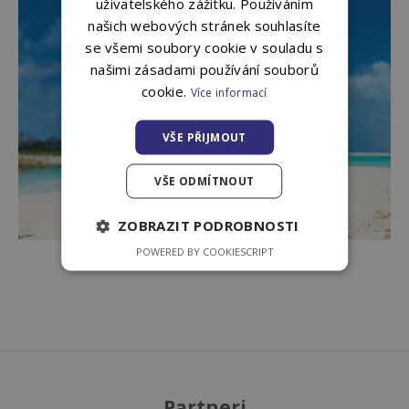
uživatelského zážitku. Používáním
našich webových stránek souhlasíte
se všemi soubory cookie v souladu s
Kalkulačka cestovního
našimi zásadami používání souborů
pojištění
cookie.
Více informací
VŠE PŘIJMOUT
VYPOČÍTAT POJIŠTĚNÍ
VŠE ODMÍTNOUT
ZOBRAZIT PODROBNOSTI
POWERED BY COOKIESCRIPT
Partneri