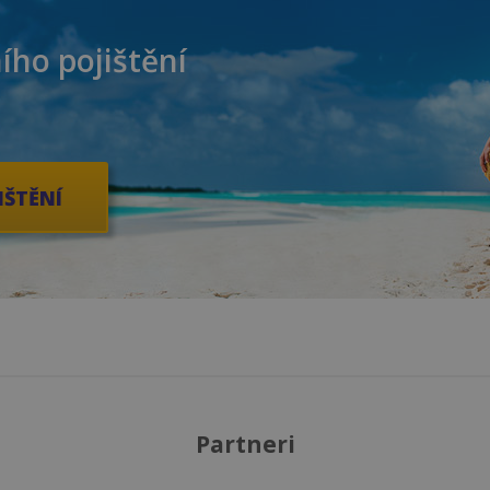
ího pojištění
IŠTĚNÍ
Partneri