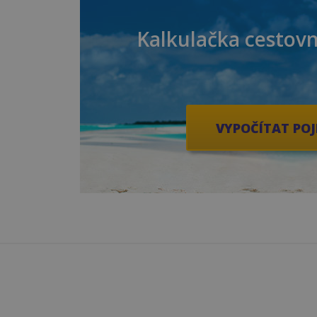
Kalkulačka cestovn
VYPOČÍTAT POJ