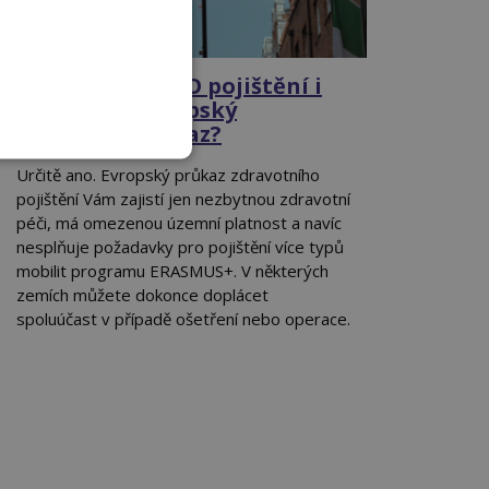
Potřebuji ERAPO pojištění i
když mám Evropský
zdravotní průkaz?
Určitě ano. Evropský průkaz zdravotního
pojištění Vám zajistí jen nezbytnou zdravotní
péči, má omezenou územní platnost a navíc
nesplňuje požadavky pro pojištění více typů
mobilit programu ERASMUS+. V některých
zemích můžete dokonce doplácet
spoluúčast v případě ošetření nebo operace.