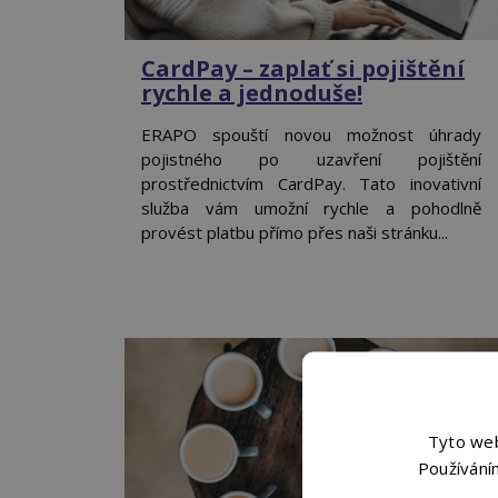
CardPay – zaplať si pojištění
rychle a jednoduše!
ERAPO spouští novou možnost úhrady
pojistného po uzavření pojištění
prostřednictvím CardPay. Tato inovativní
služba vám umožní rychle a pohodlně
provést platbu přímo přes naši stránku...
Tyto web
Používání