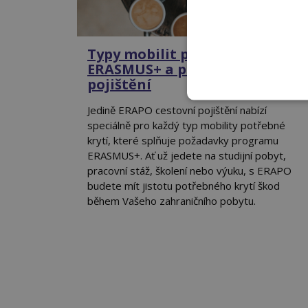
Typy mobilit programu
ERASMUS+ a potřebné krytí
pojištění
Jedině ERAPO cestovní pojištění nabízí
speciálně pro každý typ mobility potřebné
krytí, které splňuje požadavky programu
ERASMUS+. Ať už jedete na studijní pobyt,
pracovní stáž, školení nebo výuku, s ERAPO
budete mít jistotu potřebného krytí škod
během Vašeho zahraničního pobytu.