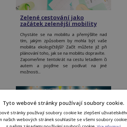
Zelené cestování jako
začátek zelenější mobility
Chystáte se na mobilitu a přemýšlíte nad
tím, jakým způsobem by mohla být vaše
mobilita ekologičtější? Začít můžete již při
plánování toho, jak se na mobilitu dopravíte.
Zapomeňme tentokrát na cestu letadlem či
autem a pojďme se podívat na jiné
možnosti...
Tyto webové stránky používají soubory cookie.
ové stránky používají soubory cookie ke zlepšení uživatelského
m našich webových stránek souhlasíte se všemi soubory cookie
s našimi zásadami používání souborů cookie.
Více informací