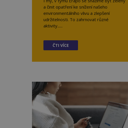
I my, v týmu Erapo se snažíme být zelený
a činit opatření ke snížení našeho
environmentálního vlivu a zlepšení
udržitelnosti. To zahrnovat různé
aktivity......
ČTI VÍCE