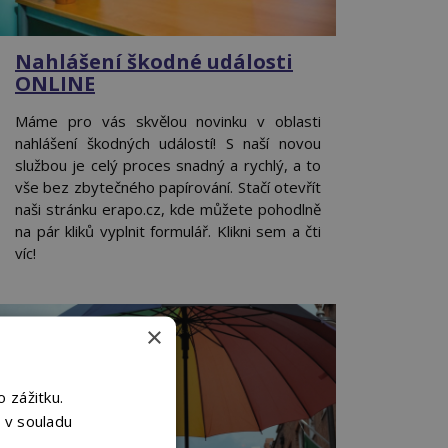
Nahlášení škodné události
ONLINE
Máme pro vás skvělou novinku v oblasti
nahlášení škodných událostí! S naší novou
službou je celý proces snadný a rychlý, a to
vše bez zbytečného papírování. Stačí otevřít
naši stránku erapo.cz, kde můžete pohodlně
na pár kliků vyplnit formulář. Klikni sem a čti
víc!
×
 zážitku.
 v souladu