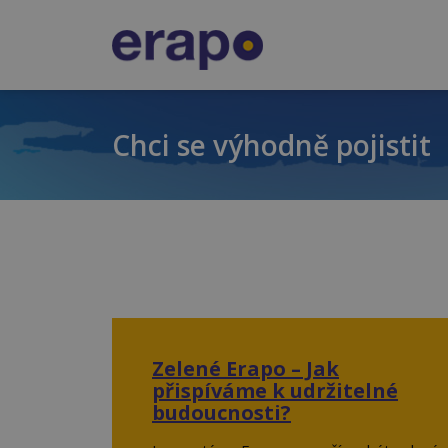
Chci se výhodně pojistit
Zelené Erapo – Jak
přispíváme k udržitelné
budoucnosti?